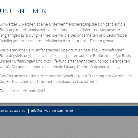
UNTERNEHMEN
Schwärzer & Partner ist eine Unternehmensberatung, die sich ganz auf die
Beratung mittelständischer Unternehmen spezialisiert hat. Aus unserer
langjährigen Erfahrung kennen die wir die Besonderheiten und Bedürfnisse
familiengeführter oder mittelständisch strukturierter Firmen genau.
Wir bieten Ihnen ein umfangreiches Spektrum an betriebswirtschaftlichen
Beratungsleistungen, individuell zugeschnitten auf Ihre Bedürfnisse. Auf Basis
unserer Erfahrungen und mit Hilfe fundierter Methoden und Tools erarbeiten
wir für Sie und mit Ihnen die optimale Lösung für Ihre Aufgabenstellung.
Das Ziel unserer Arbeit ist immer die Schaffung und Erhaltung von Werten, um
das Fortbestehen der Unternehmen dauerhaft zu sichern.
Denn der Mittelstand zählt!
-89-41 42 43 8-30
info@schwaerzer-partner.de