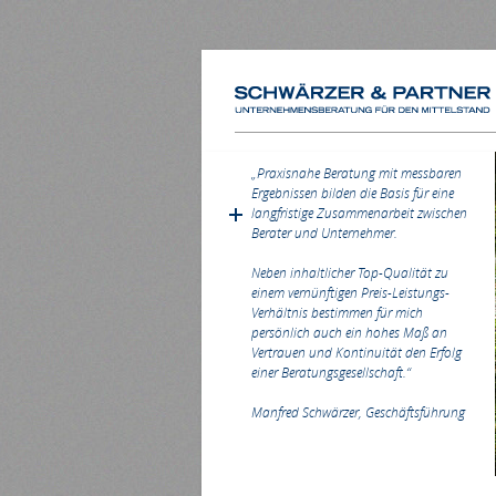
„Praxisnahe Beratung mit messbaren
Ergebnissen bilden die Basis für eine
langfristige Zusammenarbeit zwischen
Berater und Unternehmer.
Neben inhaltlicher Top-Qualität zu
einem vernünftigen Preis-Leistungs-
Verhältnis bestimmen für mich
persönlich auch ein hohes Maß an
Vertrauen und Kontinuität den Erfolg
einer Beratungsgesellschaft.“
Manfred Schwärzer, Geschäftsführung
1
2
3
4