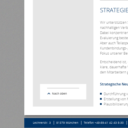
STRATEGI
Wir unterstützen 
nachhaltigen Ver
Dabei konzentrie
Evaluierung beste
Aber auch Teilas
Kundenbindungs-, 
Fokus unserer Ber
Entscheidend ist,
klare, dauerhaft
den Mitarbeitern 
Strategische Ne
Durchführung v
Nach oben
Erstellung von 
Plausibilisieru
Lechnerstr. 3
81379 München
Telefon +49-89-41 42 43 8-30