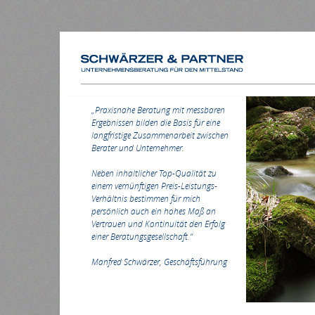
HOME
„Praxisnahe Beratung mit messbaren
Ergebnissen bilden die Basis für eine
langfristige Zusammenarbeit zwischen
Berater und Unternehmer.
Neben inhaltlicher Top-Qualität zu
einem vernünftigen Preis-Leistungs-
Verhältnis bestimmen für mich
persönlich auch ein hohes Maß an
Vertrauen und Kontinuität den Erfolg
einer Beratungsgesellschaft.“
Manfred Schwärzer, Geschäftsführung
4