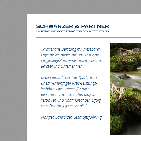
HOME
„Praxisnahe Beratung mit messbaren
Ergebnissen bilden die Basis für eine
langfristige Zusammenarbeit zwischen
Berater und Unternehmer.
Neben inhaltlicher Top-Qualität zu
einem vernünftigen Preis-Leistungs-
Verhältnis bestimmen für mich
persönlich auch ein hohes Maß an
Vertrauen und Kontinuität den Erfolg
einer Beratungsgesellschaft.“
Manfred Schwärzer, Geschäftsführung
4