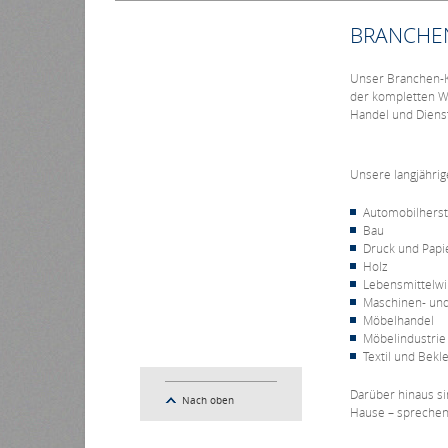
BRANCHE
Unser Branchen-Kn
der kompletten W
Handel und Diens
Unsere langjähri
Automobilherste
Bau
Druck und Papi
Holz
Lebensmittelwi
Maschinen- un
Möbelhandel
Möbelindustrie
Textil und Bekl
Darüber hinaus si
Nach oben
Hause – sprechen 