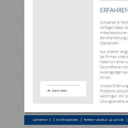
ERFAHREN
Schwärzer & Part
verfügen dabei üb
mittelständischer
Berufserfahrung 
Spezialisten.
Aus unserer langj
bei Firmen unter
haben wir einen 
Sie profitieren k
Ausprägungen auc
zurück.
Unsere Erfahrung 
Problems vorzudri
Nach oben
verbringen. Wir d
Lösungsansätze au
Lechnerstr. 3
81379 München
Telefon +49-89-41 42 43 8-30